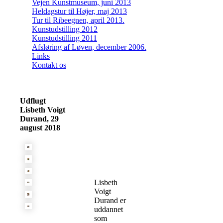
Vejen Kunstmuseum, juni 2013
Heldagstur til Højer, maj 2013
Tur til Ribeegnen, april 2013.
Kunstudstilling 2012
Kunstudstilling 2011
Afsløring af Løven, december 2006.
Links
Kontakt os
Udflugt
Lisbeth Voigt
Durand, 29
august 2018
Lisbeth
Voigt
Durand er
uddannet
som