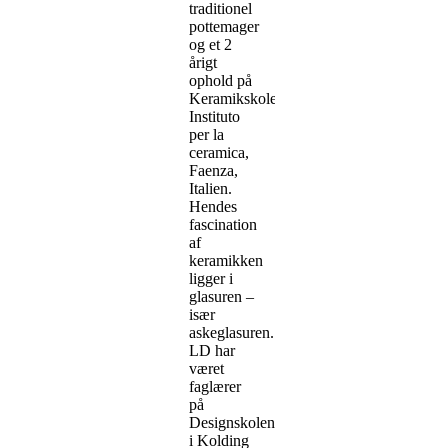
traditionel
pottemager
og et 2
årigt
ophold på
Keramikskolen,
Instituto
per la
ceramica,
Faenza,
Italien.
Hendes
fascination
af
keramikken
ligger i
glasuren –
især
askeglasuren.
LD har
været
faglærer
på
Designskolen
i Kolding