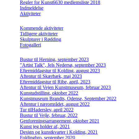
Regler for Kunst6630 medlemsliste 2018
Indmeldelse
Aktiviteter
Kommende aktiviteter
Tidligere aktiviteter
Skulpturer i Rødding
Fotogalleri
Bustur til Herning, september 2023
"Artist Talk", Jels Nedersø, september 2023
Eftermiddagstur til Kolding, august 2023
Aftentur til Skærbæk, maj 2023
Eftermiddagstur til Ribe, april, 2023
Aftentur til Vejen Kunstmuseum, februar 2023
Kunstudstilling, oktober 2022
Kunstmuseum Brandts, Odense, September 2022
Aftentur i nærområdet, august 2022
Tur tilHaderslev, april 2022
Bustur til Vejle, februar, 2022
Genforeningsarrangement, oktober 2021
Kunst jeg holder af, 2021
Design og kunstkvarter i Kolding, 2021
Foldingbro, september 2020