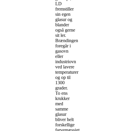
LD
fremstiller
sin egen
glasur og
blander
også gerne
sit ler.
Brændingen
foregår i
gasovn
eller
industriovn
ved lavere
temperaturer
og op til
1300
grader.
To ens
krukker
med
samme
glasur
bliver helt
forskellige
farvemæssigt