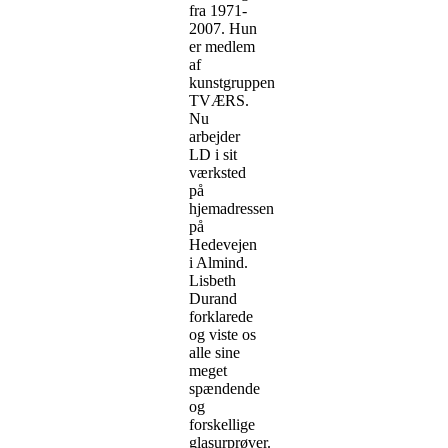
fra 1971-
2007. Hun
er medlem
af
kunstgruppen
TVÆRS.
Nu
arbejder
LD i sit
værksted
på
hjemadressen
på
Hedevejen
i Almind.
Lisbeth
Durand
forklarede
og viste os
alle sine
meget
spændende
og
forskellige
glasurprøver.