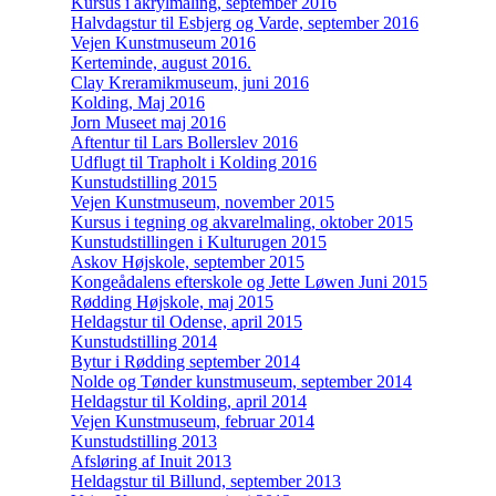
Kursus i akrylmaling, september 2016
Halvdagstur til Esbjerg og Varde, september 2016
Vejen Kunstmuseum 2016
Kerteminde, august 2016.
Clay Kreramikmuseum, juni 2016
Kolding, Maj 2016
Jorn Museet maj 2016
Aftentur til Lars Bollerslev 2016
Udflugt til Trapholt i Kolding 2016
Kunstudstilling 2015
Vejen Kunstmuseum, november 2015
Kursus i tegning og akvarelmaling, oktober 2015
Kunstudstillingen i Kulturugen 2015
Askov Højskole, september 2015
Kongeådalens efterskole og Jette Løwen Juni 2015
Rødding Højskole, maj 2015
Heldagstur til Odense, april 2015
Kunstudstilling 2014
Bytur i Rødding september 2014
Nolde og Tønder kunstmuseum, september 2014
Heldagstur til Kolding, april 2014
Vejen Kunstmuseum, februar 2014
Kunstudstilling 2013
Afsløring af Inuit 2013
Heldagstur til Billund, september 2013