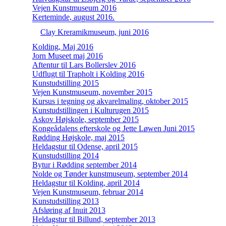
Vejen Kunstmuseum 2016
Kerteminde, august 2016.
Clay Kreramikmuseum, juni 2016
Kolding, Maj 2016
Jorn Museet maj 2016
Aftentur til Lars Bollerslev 2016
Udflugt til Trapholt i Kolding 2016
Kunstudstilling 2015
Vejen Kunstmuseum, november 2015
Kursus i tegning og akvarelmaling, oktober 2015
Kunstudstillingen i Kulturugen 2015
Askov Højskole, september 2015
Kongeådalens efterskole og Jette Løwen Juni 2015
Rødding Højskole, maj 2015
Heldagstur til Odense, april 2015
Kunstudstilling 2014
Bytur i Rødding september 2014
Nolde og Tønder kunstmuseum, september 2014
Heldagstur til Kolding, april 2014
Vejen Kunstmuseum, februar 2014
Kunstudstilling 2013
Afsløring af Inuit 2013
Heldagstur til Billund, september 2013