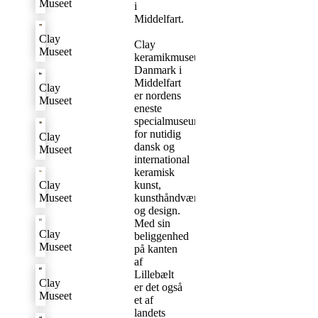
Museet
i
Middelfart.
Clay
Clay
Museet
keramikmuseum
Danmark i
Middelfart
Clay
er nordens
Museet
eneste
specialmuseum
for nutidig
Clay
dansk og
Museet
international
keramisk
kunst,
Clay
kunsthåndværk
Museet
og design.
Med sin
Clay
beliggenhed
Museet
på kanten
af
Lillebælt
Clay
er det også
Museet
et af
landets