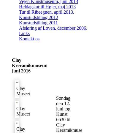
Vejen Kunstmuseum, juni 2013
Heldagstur til Højer, maj 2013
Tur til Ribeegnen, april 2013.
Kunstudstilling 2012
Kunstudstilling 2011
Afsløring af Løven, december 2006.
Links
Kontakt os
Clay
Kreramikmuseum,
juni 2016
Clay
Museet
Søndag,
den 12.
Clay
juni tog
Museet
Kunst
6630 til
Clay
Clay
Keramikmuseum