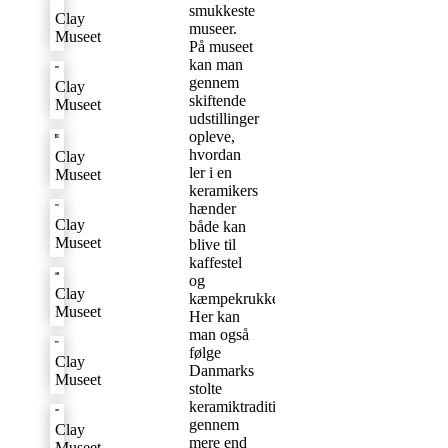
smukkeste
Clay
museer.
Museet
På museet
kan man
gennem
Clay
skiftende
Museet
udstillinger
opleve,
hvordan
Clay
ler i en
Museet
keramikers
hænder
Clay
både kan
Museet
blive til
kaffestel
og
Clay
kæmpekrukker.
Museet
Her kan
man også
følge
Clay
Danmarks
Museet
stolte
keramiktradition
gennem
Clay
mere end
Museet