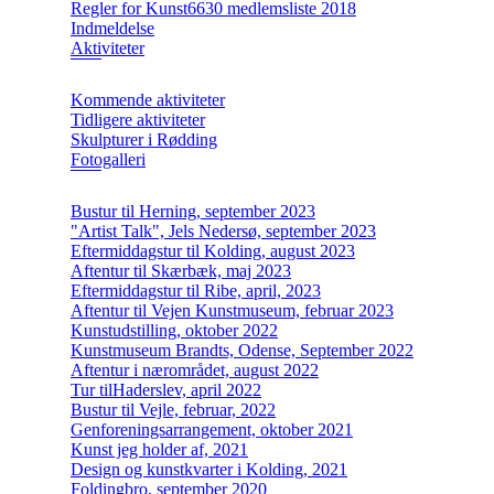
Regler for Kunst6630 medlemsliste 2018
Indmeldelse
Aktiviteter
Kommende aktiviteter
Tidligere aktiviteter
Skulpturer i Rødding
Fotogalleri
Bustur til Herning, september 2023
"Artist Talk", Jels Nedersø, september 2023
Eftermiddagstur til Kolding, august 2023
Aftentur til Skærbæk, maj 2023
Eftermiddagstur til Ribe, april, 2023
Aftentur til Vejen Kunstmuseum, februar 2023
Kunstudstilling, oktober 2022
Kunstmuseum Brandts, Odense, September 2022
Aftentur i nærområdet, august 2022
Tur tilHaderslev, april 2022
Bustur til Vejle, februar, 2022
Genforeningsarrangement, oktober 2021
Kunst jeg holder af, 2021
Design og kunstkvarter i Kolding, 2021
Foldingbro, september 2020