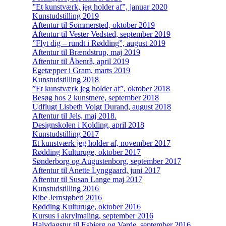
”Et kunstværk, jeg holder af”, januar 2020
Kunstudstilling 2019
Aftentur til Sommersted, oktober 2019
Aftentur til Vester Vedsted, september 2019
”Flyt dig – rundt i Rødding”, august 2019
Aftentur til Brændstrup, maj 2019
Aftentur til Åbenrå, april 2019
Egetæpper i Gram, marts 2019
Kunstudstilling 2018
”Et kunstværk jeg holder af”, oktober 2018
Besøg hos 2 kunstnere, september 2018
Udflugt Lisbeth Voigt Durand, august 2018
Aftentur til Jels, maj 2018.
Designskolen i Kolding, april 2018
Kunstudstilling 2017
Et kunstværk jeg holder af, november 2017
Rødding Kulturuge, oktober 2017
Sønderborg og Augustenborg, september 2017
Aftentur til Anette Lynggaard, juni 2017
Aftentur til Susan Lange maj 2017
Kunstudstilling 2016
Ribe Jernstøberi 2016
Rødding Kulturuge, oktober 2016
Kursus i akrylmaling, september 2016
Halvdagstur til Esbjerg og Varde, september 2016