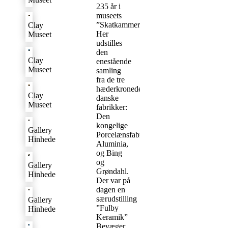
235 år i
museets
”Skatkammer”.
Clay
Her
Museet
udstilles
den
Clay
enestående
Museet
samling
fra de tre
hæderkronede
Clay
danske
Museet
fabrikker:
Den
kongelige
Gallery
Porcelænsfabrik,
Hinhede
Aluminia,
og Bing
og
Gallery
Grøndahl.
Hinhede
Der var på
dagen en
særudstilling
Gallery
”Fulby
Hinhede
Keramik”
Bevæger