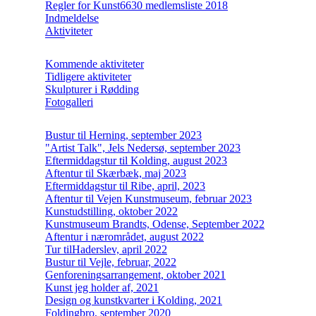
Regler for Kunst6630 medlemsliste 2018
Indmeldelse
Aktiviteter
Kommende aktiviteter
Tidligere aktiviteter
Skulpturer i Rødding
Fotogalleri
Bustur til Herning, september 2023
"Artist Talk", Jels Nedersø, september 2023
Eftermiddagstur til Kolding, august 2023
Aftentur til Skærbæk, maj 2023
Eftermiddagstur til Ribe, april, 2023
Aftentur til Vejen Kunstmuseum, februar 2023
Kunstudstilling, oktober 2022
Kunstmuseum Brandts, Odense, September 2022
Aftentur i nærområdet, august 2022
Tur tilHaderslev, april 2022
Bustur til Vejle, februar, 2022
Genforeningsarrangement, oktober 2021
Kunst jeg holder af, 2021
Design og kunstkvarter i Kolding, 2021
Foldingbro, september 2020