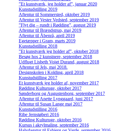
”Et kunstværk, jeg holder af”, januar 2020
Kunstudstilling 2019
Aftentur til Sommersted, oktober 2019
Aftentur til Vester Vedsted, september 2019
”Flyt dig – rundt i Rødding”, august 2019
Aftentur til Brændstrup, maj 2019
Aftentur til Åbenrå, april 2019
Egetæpper i Gram, marts 2019
Kunstudstilling 2018
”Et kunstværk jeg holder af”, oktober 2018
Besøg hos 2 kunstnere, september 2018
Udflugt Lisbeth Voigt Durand, august 2018
Aftentur til Jels, maj 2018.
Designskolen i Kolding, april 2018
Kunstudstilling 2017
Et kunstværk jeg holder af, november 2017
Rødding Kulturuge, oktober 2017
Sønderborg og Augustenborg, september 2017
Aftentur til Anette Lynggaard, juni 2017
Aftentur til Susan Lange maj 2017
Kunstudstilling 2016
Ribe Jernstøberi 2016
Rødding Kulturuge, oktober 2016
Kursus i akrylmaling, september 2016
Halvdagstur til Esbjerg og Varde, september 2016