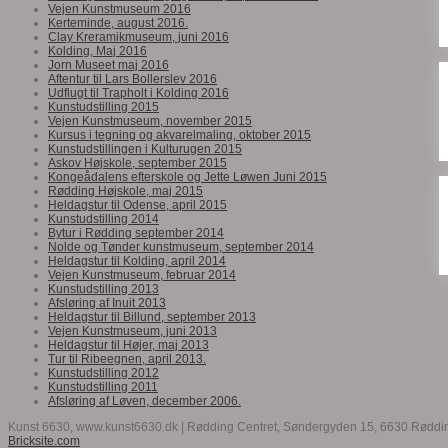
Vejen Kunstmuseum 2016
Kerteminde, august 2016.
Clay Kreramikmuseum, juni 2016
Kolding, Maj 2016
Jorn Museet maj 2016
Aftentur til Lars Bollerslev 2016
Udflugt til Trapholt i Kolding 2016
Kunstudstilling 2015
Vejen Kunstmuseum, november 2015
Kursus i tegning og akvarelmaling, oktober 2015
Kunstudstillingen i Kulturugen 2015
Askov Højskole, september 2015
Kongeådalens efterskole og Jette Løwen Juni 2015
Rødding Højskole, maj 2015
Heldagstur til Odense, april 2015
Kunstudstilling 2014
Bytur i Rødding september 2014
Nolde og Tønder kunstmuseum, september 2014
Heldagstur til Kolding, april 2014
Vejen Kunstmuseum, februar 2014
Kunstudstilling 2013
Afsløring af Inuit 2013
Heldagstur til Billund, september 2013
Vejen Kunstmuseum, juni 2013
Heldagstur til Højer, maj 2013
Tur til Ribeegnen, april 2013.
Kunstudstilling 2012
Kunstudstilling 2011
Afsløring af Løven, december 2006.
Kunst 6630, www.kunst6630.dk | Rødding Centret, Søndergyden 15, 6630 Røddin
Bricksite.com