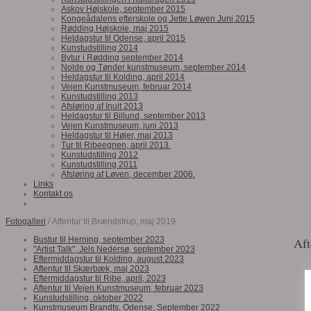
Askov Højskole, september 2015
Kongeådalens efterskole og Jette Løwen Juni 2015
Rødding Højskole, maj 2015
Heldagstur til Odense, april 2015
Kunstudstilling 2014
Bytur i Rødding september 2014
Nolde og Tønder kunstmuseum, september 2014
Heldagstur til Kolding, april 2014
Vejen Kunstmuseum, februar 2014
Kunstudstilling 2013
Afsløring af Inuit 2013
Heldagstur til Billund, september 2013
Vejen Kunstmuseum, juni 2013
Heldagstur til Højer, maj 2013
Tur til Ribeegnen, april 2013.
Kunstudstilling 2012
Kunstudstilling 2011
Afsløring af Løven, december 2006.
Links
Kontakt os
Fotogalleri
/ Aftentur til Brændstrup, maj 2019
Bustur til Herning, september 2023
Aft
"Artist Talk", Jels Nedersø, september 2023
Eftermiddagstur til Kolding, august 2023
Aftentur til Skærbæk, maj 2023
Eftermiddagstur til Ribe, april, 2023
Aftentur til Vejen Kunstmuseum, februar 2023
Kunstudstilling, oktober 2022
Kunstmuseum Brandts, Odense, September 2022