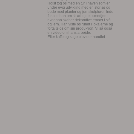
Holst tog os med en tur i haven som er
under evig udvikling med en stor sø og
bede med planter og jernskulpturer. Inde
fortalte han om sit arbejde i smedjen
hvor han skaber dekorative emner i stål
og jern. Han viste os rundt i lokalerne og
fortalte os om sin produktion. Vi så også
en video om hans arbejde.
Efter kaffe og kage blev der handlet.