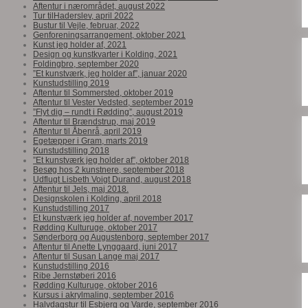
Aftentur i nærområdet, august 2022
Tur tilHaderslev, april 2022
Bustur til Vejle, februar, 2022
Genforeningsarrangement, oktober 2021
Kunst jeg holder af, 2021
Design og kunstkvarter i Kolding, 2021
Foldingbro, september 2020
”Et kunstværk, jeg holder af”, januar 2020
Kunstudstilling 2019
Aftentur til Sommersted, oktober 2019
Aftentur til Vester Vedsted, september 2019
”Flyt dig – rundt i Rødding”, august 2019
Aftentur til Brændstrup, maj 2019
Aftentur til Åbenrå, april 2019
Egetæpper i Gram, marts 2019
Kunstudstilling 2018
”Et kunstværk jeg holder af”, oktober 2018
Besøg hos 2 kunstnere, september 2018
Udflugt Lisbeth Voigt Durand, august 2018
Aftentur til Jels, maj 2018.
Designskolen i Kolding, april 2018
Kunstudstilling 2017
Et kunstværk jeg holder af, november 2017
Rødding Kulturuge, oktober 2017
Sønderborg og Augustenborg, september 2017
Aftentur til Anette Lynggaard, juni 2017
Aftentur til Susan Lange maj 2017
Kunstudstilling 2016
Ribe Jernstøberi 2016
Rødding Kulturuge, oktober 2016
Kursus i akrylmaling, september 2016
Halvdagstur til Esbjerg og Varde, september 2016