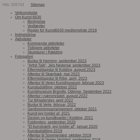
Hits: 255743
Sitemap
Velkomstside
Om Kunst 6630
Bestyrelse
Vedtægter
Regler for Kunst6630 medlemsliste 2018
Indmeldelse
Aktiviteter
Kommende aktiviteter
Tidligere aktiviteter
Skulpturer i Rødding
Fotogalleri
Bustur til Herning, september 2023
"Artist Talk", Jels Nedersø, september 2023
Eftermiddagstur til Kolding, august 2023
Aftentur til Skærbæk, maj 2023
Eftermiddagstur til Ribe, april, 2023
Aftentur til Vejen Kunstmuseum, februar 2023
Kunstudstilling, oktober 2022
Kunstmuseum Brandts, Odense, September 2022
Aftentur i nærområdet, august 2022
Tur tilHaderslev, april 2022
Bustur til Vejle, februar, 2022
Genforeningsarrangement, oktober 2021
Kunst jeg holder af, 2021
Design og kunstkvarter i Kolding, 2021
Foldingbro, september 2020
”Et kunstværk, jeg holder af”, januar 2020
Kunstudstilling 2019
Aftentur til Sommersted, oktober 2019
Aftentur til Vester Vedsted, september 2019