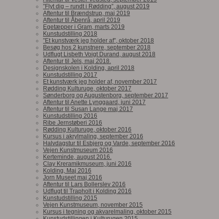
”Flyt dig – rundt i Rødding”, august 2019
Aftentur til Brændstrup, maj 2019
Aftentur til Åbenrå, april 2019
Egetæpper i Gram, marts 2019
Kunstudstilling 2018
”Et kunstværk jeg holder af”, oktober 2018
Besøg hos 2 kunstnere, september 2018
Udflugt Lisbeth Voigt Durand, august 2018
Aftentur til Jels, maj 2018.
Designskolen i Kolding, april 2018
Kunstudstilling 2017
Et kunstværk jeg holder af, november 2017
Rødding Kulturuge, oktober 2017
Sønderborg og Augustenborg, september 2017
Aftentur til Anette Lynggaard, juni 2017
Aftentur til Susan Lange maj 2017
Kunstudstilling 2016
Ribe Jernstøberi 2016
Rødding Kulturuge, oktober 2016
Kursus i akrylmaling, september 2016
Halvdagstur til Esbjerg og Varde, september 2016
Vejen Kunstmuseum 2016
Kerteminde, august 2016.
Clay Kreramikmuseum, juni 2016
Kolding, Maj 2016
Jorn Museet maj 2016
Aftentur til Lars Bollerslev 2016
Udflugt til Trapholt i Kolding 2016
Kunstudstilling 2015
Vejen Kunstmuseum, november 2015
Kursus i tegning og akvarelmaling, oktober 2015
Kunstudstillingen i Kulturugen 2015