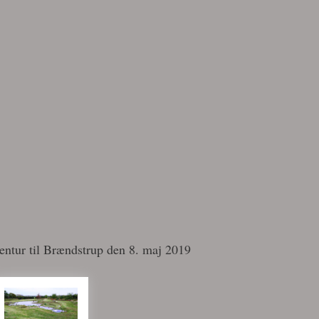
entur til Brændstrup den 8. maj 2019