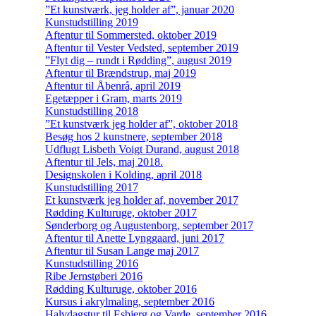
”Et kunstværk, jeg holder af”, januar 2020
Kunstudstilling 2019
Aftentur til Sommersted, oktober 2019
Aftentur til Vester Vedsted, september 2019
”Flyt dig – rundt i Rødding”, august 2019
Aftentur til Brændstrup, maj 2019
Aftentur til Åbenrå, april 2019
Egetæpper i Gram, marts 2019
Kunstudstilling 2018
”Et kunstværk jeg holder af”, oktober 2018
Besøg hos 2 kunstnere, september 2018
Udflugt Lisbeth Voigt Durand, august 2018
Aftentur til Jels, maj 2018.
Designskolen i Kolding, april 2018
Kunstudstilling 2017
Et kunstværk jeg holder af, november 2017
Rødding Kulturuge, oktober 2017
Sønderborg og Augustenborg, september 2017
Aftentur til Anette Lynggaard, juni 2017
Aftentur til Susan Lange maj 2017
Kunstudstilling 2016
Ribe Jernstøberi 2016
Rødding Kulturuge, oktober 2016
Kursus i akrylmaling, september 2016
Halvdagstur til Esbjerg og Varde, september 2016