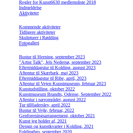
Regler for Kunst6630 medlemsliste 2018
Indmeldelse
Aktiviteter
Kommende aktiviteter
Tidligere aktiviteter
Skulpturer i Rødding
Fotogalleri
Bustur til Herning, september 2023
"Artist Talk", Jels Nedersø, september 2023
Eftermiddagstur til Kolding, august 2023
Aftentur til Skærbæk, maj 2023
Eftermiddagstur til Ribe, april, 2023
Aftentur til Vejen Kunstmuseum, februar 2023
Kunstudstilling, oktober 2022
Kunstmuseum Brandts, Odense, September 2022
Aftentur i nærområdet, august 2022
Tur tilHaderslev, april 2022
Bustur til Vejle, februar, 2022
Genforeningsarrangement, oktober 2021
Kunst jeg holder af, 2021
Design og kunstkvarter i Kolding, 2021
Foldingbro, september 2020