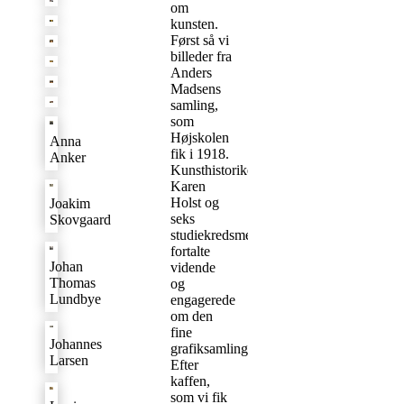
om
kunsten.
Først så vi
billeder fra
Anders
Madsens
samling,
som
Højskolen
Anna
fik i 1918.
Anker
Kunsthistoriker
Karen
Holst og
Joakim
seks
Skovgaard
studiekredsmedlemmer
fortalte
Johan
vidende
Thomas
og
Lundbye
engagerede
om den
fine
Johannes
grafiksamling.
Larsen
Efter
kaffen,
som vi fik