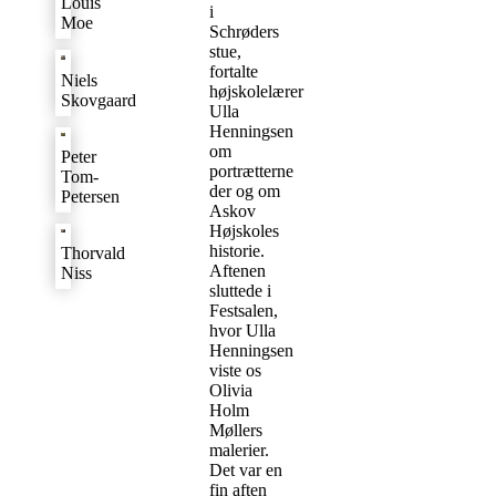
Louis
i
Moe
Schrøders
stue,
fortalte
Niels
højskolelærer
Skovgaard
Ulla
Henningsen
om
Peter
portrætterne
Tom-
der og om
Petersen
Askov
Højskoles
historie.
Thorvald
Aftenen
Niss
sluttede i
Festsalen,
hvor Ulla
Henningsen
viste os
Olivia
Holm
Møllers
malerier.
Det var en
fin aften