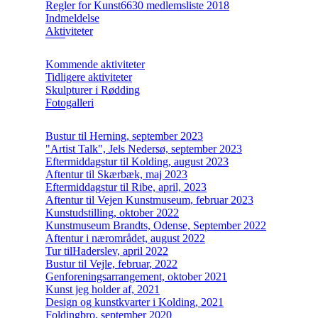
Regler for Kunst6630 medlemsliste 2018
Indmeldelse
Aktiviteter
Kommende aktiviteter
Tidligere aktiviteter
Skulpturer i Rødding
Fotogalleri
Bustur til Herning, september 2023
"Artist Talk", Jels Nedersø, september 2023
Eftermiddagstur til Kolding, august 2023
Aftentur til Skærbæk, maj 2023
Eftermiddagstur til Ribe, april, 2023
Aftentur til Vejen Kunstmuseum, februar 2023
Kunstudstilling, oktober 2022
Kunstmuseum Brandts, Odense, September 2022
Aftentur i nærområdet, august 2022
Tur tilHaderslev, april 2022
Bustur til Vejle, februar, 2022
Genforeningsarrangement, oktober 2021
Kunst jeg holder af, 2021
Design og kunstkvarter i Kolding, 2021
Foldingbro, september 2020