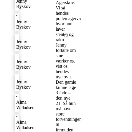
Jenny
Agerskov.
Byskov
Vi så
hendes
pottemagerværksted,
Jenny
hvor hun
Byskov
laver
stentøj og
raku.
Jenny
Jenny
Byskov
fortalte om
sine
værker og
Jenny
vist os
Byskov
hendes
nye ovn.
Jenny
Den gamle
Byskov
kunne tage
3 fade –
den nye
Alma
21. Så hun
Willadsen
må have
store
forventninger
Alma
til
Willadsen
fremtiden.