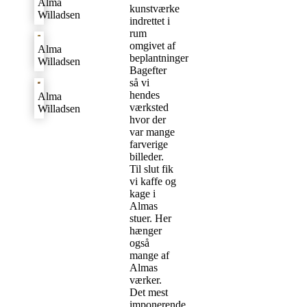
Alma
kunstværke
Willadsen
indrettet i
rum
omgivet af
Alma
beplantninger.
Willadsen
Bagefter
så vi
hendes
Alma
værksted
Willadsen
hvor der
var mange
farverige
billeder.
Til slut fik
vi kaffe og
kage i
Almas
stuer. Her
hænger
også
mange af
Almas
værker.
Det mest
imponerende