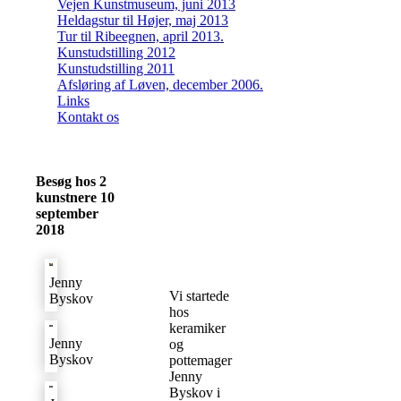
Vejen Kunstmuseum, juni 2013
Heldagstur til Højer, maj 2013
Tur til Ribeegnen, april 2013.
Kunstudstilling 2012
Kunstudstilling 2011
Afsløring af Løven, december 2006.
Links
Kontakt os
Besøg hos 2
kunstnere 10
september
2018
Jenny
Vi startede
Byskov
hos
keramiker
Jenny
og
Byskov
pottemager
Jenny
Byskov i