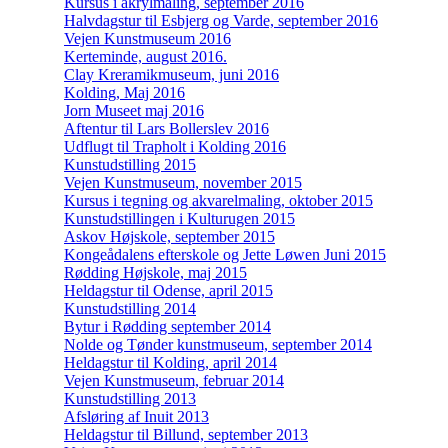
Kursus i akrylmaling, september 2016
Halvdagstur til Esbjerg og Varde, september 2016
Vejen Kunstmuseum 2016
Kerteminde, august 2016.
Clay Kreramikmuseum, juni 2016
Kolding, Maj 2016
Jorn Museet maj 2016
Aftentur til Lars Bollerslev 2016
Udflugt til Trapholt i Kolding 2016
Kunstudstilling 2015
Vejen Kunstmuseum, november 2015
Kursus i tegning og akvarelmaling, oktober 2015
Kunstudstillingen i Kulturugen 2015
Askov Højskole, september 2015
Kongeådalens efterskole og Jette Løwen Juni 2015
Rødding Højskole, maj 2015
Heldagstur til Odense, april 2015
Kunstudstilling 2014
Bytur i Rødding september 2014
Nolde og Tønder kunstmuseum, september 2014
Heldagstur til Kolding, april 2014
Vejen Kunstmuseum, februar 2014
Kunstudstilling 2013
Afsløring af Inuit 2013
Heldagstur til Billund, september 2013