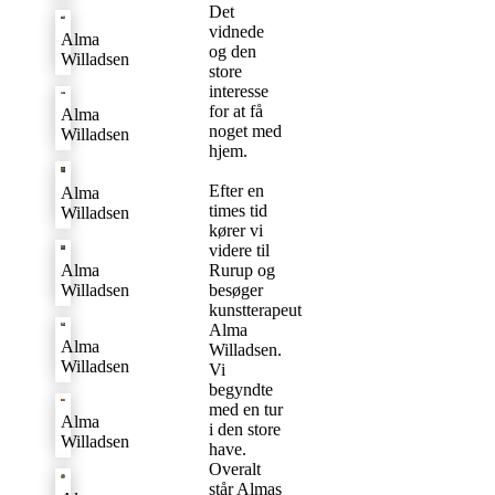
Det
vidnede
Alma
og den
Willadsen
store
interesse
for at få
Alma
noget med
Willadsen
hjem.
Efter en
Alma
times tid
Willadsen
kører vi
videre til
Rurup og
Alma
besøger
Willadsen
kunstterapeut
Alma
Alma
Willadsen.
Willadsen
Vi
begyndte
med en tur
Alma
i den store
Willadsen
have.
Overalt
står Almas