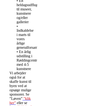
• En
heldagsudflugt
til museer,
kunstnere
og/eller
gallerier
•
Indkaldelse
i marts til
vores
årlige
generalforsamling
• En årlig
udstilling i
Røddingcentret
med 4-5
kunstnere
Vi arbejder
også for at
skaffe kunst til
byen ved at
opsøge mulige
sponsorer. Se
”Løven”
”klik
her”
eller se