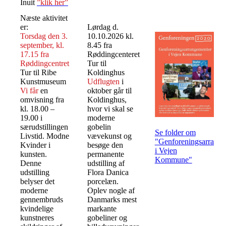
Inuit
”klik her”
Næste aktivitet
er:
Lørdag d.
Torsdag den 3.
10.10.2026 kl.
september, kl.
8.45 fra
17.15 fra
Røddingcenteret
Røddingcentret
Tur til
Tur til Ribe
Koldinghus
Kunstmuseum
Udflugten
i
Vi får
en
oktober går til
omvisning fra
Koldinghus,
kl. 18.00 –
hvor vi skal se
19.00 i
moderne
særudstillingen
gobelin
Se folder om
Livstid. Modne
vævekunst og
"Genforeningsarrange
Kvinder i
besøge den
i Vejen
kunsten.
permanente
Kommune"
Denne
udstilling af
udstilling
Flora Danica
belyser det
porcelæn.
moderne
Oplev nogle af
gennembruds
Danmarks mest
kvindelige
markante
kunstneres
gobeliner og