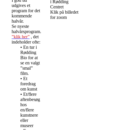
I god tid
i Rødding
udgives et
Centret
program for det
Klik på billedet
kommende
for zoom
halvår.
Se nyeste
halvårsprogram.
”klik her”
, det
indeholder ofte:
• En tur i
Rødding
Bio for at
se en valgt
”smal”
film.
• Et
foredrag
om kunst
• Et/flere
aftenbesøg
hos
en/flere
kunstnere
eller
museer