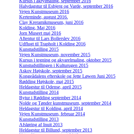
Kursus i akrylmaling, september 2016
Halvdagstur til Esbjerg og Varde, september 2016
Vejen Kunstmuseum 2016
Kerteminde, august 2016.
Clay Kreramikmuseum, juni 2016
Kolding, Maj 2016
Jorn Museet maj 2016
Aftentur til Lars Bollerslev 2016
Udflugt til Trapholt i Kolding 2016
Kunstudstilling 2015
Vejen Kunstmuseum, november 2015
Kursus i tegning og akvarelmaling, oktober 2015
Kunstudstillingen i Kulturugen 2015
Askov Højskole, september 2015
Kongeådalens efterskole og Jette Løwen Juni 2015
Rødding Højskole, maj 2015
Heldagstur til Odense, april 2015
Kunstudstilling 2014
Bytur i Rødding september 2014
Nolde og Tønder kunstmuseum, september 2014
Heldagstur til Kolding, april 2014
Vejen Kunstmuseum, februar 2014
Kunstudstilling 2013
Afsløring af Inuit 2013
Heldagstur til Billund, september 2013