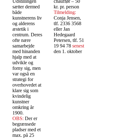
Udstillingen
chauffør – 50
sætter dermed
kr. pr. person
både
Tilmelding:
kunstnerens liv
Conja Jensen,
og alderens
tlf. 2336 3568
æstetik i
eller Jan
centrum. Deres
Hedegaard
ofte nære
Petersen, tlf. 51
samarbejde
19 94 78
senest
med hinanden
den 1. oktober
hjalp med at
udvikle og
forny sig, men
var også en
strategi for
overhovedet at
klare sig som
kvindelig
kunstner
omkring år
1900.
OBS:
Der er
begrænsede
pladser med et
max. på 25