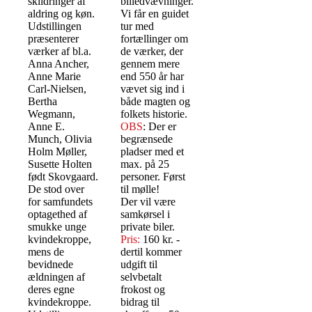
skildringer af
billedvævninger.
aldring og køn.
Vi får en guidet
Udstillingen
tur med
præsenterer
fortællinger om
værker af bl.a.
de værker, der
Anna Ancher,
gennem mere
Anne Marie
end 550 år har
Carl-Nielsen,
vævet sig ind i
Bertha
både magten og
Wegmann,
folkets historie.
Anne E.
OBS
: Der er
Munch, Olivia
begrænsede
Holm Møller,
pladser med et
Susette Holten
max. på 25
født Skovgaard.
personer. Først
De stod over
til mølle!
for samfundets
Der vil være
optagethed af
samkørsel i
smukke unge
private biler.
kvindekroppe,
Pris:
160 kr. -
mens de
dertil kommer
bevidnede
udgift til
ældningen af
selvbetalt
deres egne
frokost og
kvindekroppe.
bidrag til