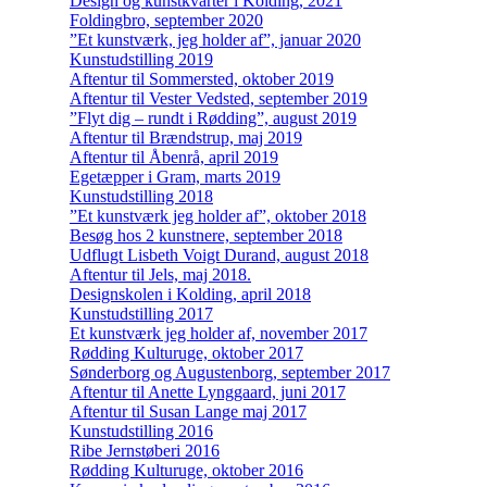
Design og kunstkvarter i Kolding, 2021
Foldingbro, september 2020
”Et kunstværk, jeg holder af”, januar 2020
Kunstudstilling 2019
Aftentur til Sommersted, oktober 2019
Aftentur til Vester Vedsted, september 2019
”Flyt dig – rundt i Rødding”, august 2019
Aftentur til Brændstrup, maj 2019
Aftentur til Åbenrå, april 2019
Egetæpper i Gram, marts 2019
Kunstudstilling 2018
”Et kunstværk jeg holder af”, oktober 2018
Besøg hos 2 kunstnere, september 2018
Udflugt Lisbeth Voigt Durand, august 2018
Aftentur til Jels, maj 2018.
Designskolen i Kolding, april 2018
Kunstudstilling 2017
Et kunstværk jeg holder af, november 2017
Rødding Kulturuge, oktober 2017
Sønderborg og Augustenborg, september 2017
Aftentur til Anette Lynggaard, juni 2017
Aftentur til Susan Lange maj 2017
Kunstudstilling 2016
Ribe Jernstøberi 2016
Rødding Kulturuge, oktober 2016